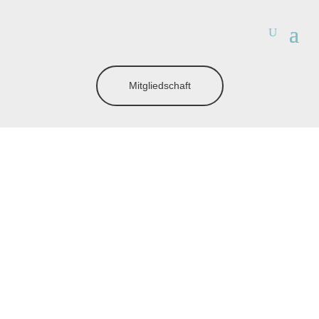
Mitgliedschaft
#MTBYOUTHWL
Jugend im MTB
Wendener Land